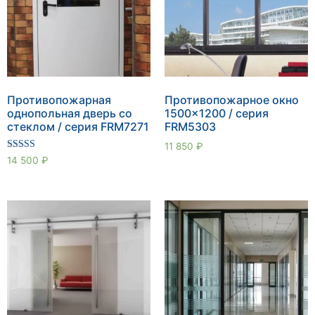
Противопожарная
Противопожарное окно
однопольная дверь со
1500×1200 / серия
стеклом / серия FRM7271
FRM5303
11 850
₽
Оценка
14 500
₽
5.00
из 5