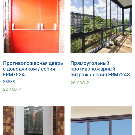
Противопожарная дверь
Прямоугольный
с доводчиком / серия
противопожарный
FRM7524
витраж / серия FRM7243
26 000
₽
Оценка
22 450
₽
5.00
из 5