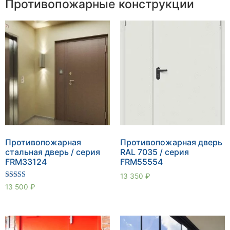
Противопожарные конструкции
Противопожарная
Противопожарная дверь
стальная дверь / серия
RAL 7035 / серия
FRM33124
FRM55554
13 350
₽
Оценка
13 500
₽
5.00
из 5