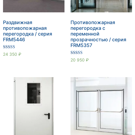
Раздвижная
Противопожарная
противопожарная
перегородка с
перегородка / серия
переменной
FRM5446
прозрачностью / серия
FRM5357
Оценка
24 350
₽
5.00
Оценка
20 950
₽
из 5
5.00
из 5